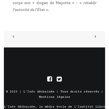
corps son « slo­gan de Mayotte » :
« réta­blir
l’autorité de l’État »
.
© 2023 |
L'Info déchaînée
| Tous droits réservés |
Mentions légales
L'Info déchainée, le média école de l'
Institut Libre