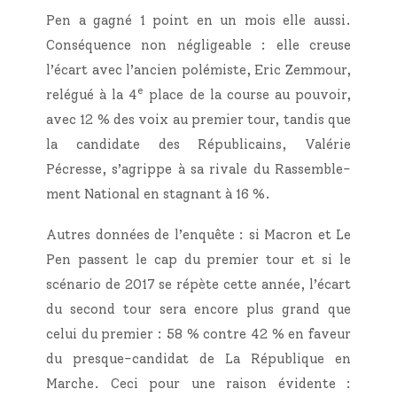
Pen a gagné 1 point en un mois elle aus­si.
Consé­quence non négli­geable : elle creuse
l’écart avec l’ancien polé­miste, Eric Zem­mour,
e
relé­gué à la 4
place de la course au pou­voir,
avec 12 % des voix au pre­mier tour, tan­dis que
la can­di­date des Répu­bli­cains, Valé­rie
Pécresse, s’agrippe à sa rivale du Ras­sem­ble­
ment Natio­nal en stag­nant à 16 %.
Autres don­nées de l’enquête : si Macron et Le
Pen passent le cap du pre­mier tour et si le
scé­na­rio de 2017 se répète cette année, l’écart
du second tour sera encore plus grand que
celui du pre­mier : 58 % contre 42 % en faveur
du presque-can­di­dat de La Répu­blique en
Marche. Ceci pour une rai­son évi­dente :