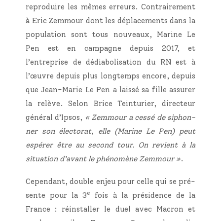
repro­duire les mêmes erreurs. Contrai­re­ment
à Eric Zem­mour dont les dépla­ce­ments dans la
popu­la­tion sont tous nou­veaux, Marine Le
Pen est en cam­pagne depuis 2017, et
l’entreprise de dédia­bo­li­sa­tion du RN est à
l’œuvre depuis plus long­temps encore, depuis
que Jean-Marie Le Pen a lais­sé sa fille assu­rer
la relève. Selon Brice Tein­tu­rier, direc­teur
géné­ral d’Ipsos,
« Zem­mour a ces­sé de siphon­
ner son élec­to­rat, elle (Marine Le Pen) peut
espé­rer être au second tour. On revient à la
situa­tion d’avant le phé­no­mène Zem­mour »
.
Cepen­dant, double enjeu pour celle qui se pré­
e
sente pour la 3
fois à la pré­si­dence de la
France : réins­tal­ler le duel avec Macron et