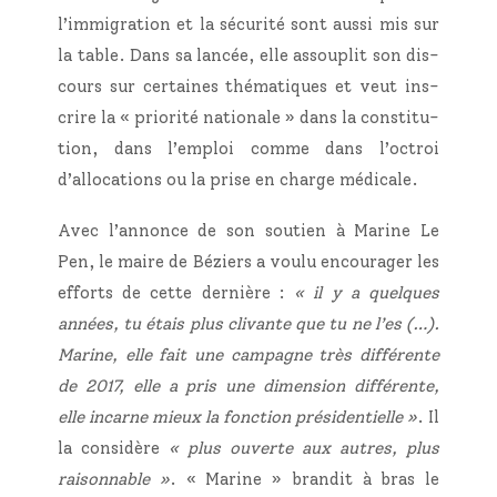
l’immigration et la sécu­ri­té sont aus­si mis sur
la table. Dans sa lan­cée, elle assou­plit son dis­
cours sur cer­taines thé­ma­tiques et veut ins­
crire la « prio­ri­té natio­nale » dans la consti­tu­
tion, dans l’emploi comme dans l’octroi
d’allocations ou la prise en charge médicale.
Avec l’annonce de son sou­tien à Marine Le
Pen, le maire de Béziers a vou­lu encou­ra­ger les
efforts de cette der­nière :
« il y a quelques
années, tu étais plus cli­vante que tu ne l’es (…).
Marine, elle fait une cam­pagne très dif­fé­rente
de 2017, elle a pris une dimen­sion dif­fé­rente,
elle incarne mieux la fonc­tion pré­si­den­tielle »
. Il
la consi­dère
« p
lus ouverte aux autres, plus
rai­son­nable »
. « Marine » bran­dit à bras le