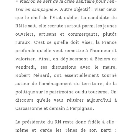
« Macron se sert de la crise sani­taire pour ren­
trer en cam­pagne ».
Autre objec­tif : viser ceux
que le chef de l’État oublie. La can­di­date du
RN le sait, elle recrute sur­tout par­mi les jeunes
ouvriers, arti­sans et com­mer­çants, plu­tôt
ruraux. C’est ce qu’elle doit viser, la France
pro­fonde qu’elle veut remettre à l’honneur et
valo­ri­ser.
Ain­si, en dépla­ce­ment à Béziers ce
ven­dre­di, ses dis­cus­sions avec le maire,
Robert Ménard, ont essen­tiel­le­ment tour­né
autour de l’aménagement du ter­ri­toire, de la
poli­tique sur le patri­moine ou du tou­risme. Un
dis­cours qu’elle veut réité­rer aujourd’hui à
Car­cas­sonne et demain à Perpignan.
La pré­si­dente du RN reste donc fidèle à elle-
même et garde les rênes de son par­ti :