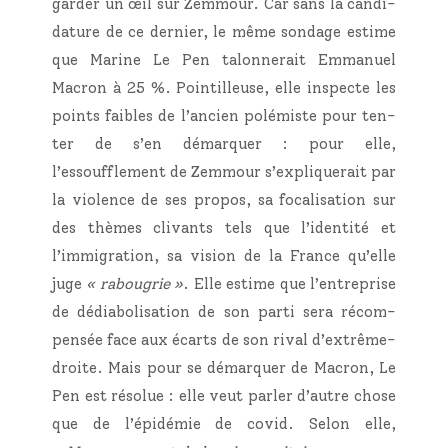
gar­der un œil sur Zem­mour. Car sans la can­di­
da­ture de ce der­nier, le même son­dage estime
que Marine Le Pen talon­ne­rait Emma­nuel
Macron à 25 %. Poin­tilleuse, elle ins­pecte les
points faibles de l’ancien polé­miste pour ten­
ter de s’en démar­quer : pour elle,
l’essoufflement de Zem­mour s’expliquerait par
la vio­lence de ses pro­pos, sa foca­li­sa­tion sur
des thèmes cli­vants tels que l’identité et
l’immigration, sa vision de la France qu’elle
juge
« rabou­grie »
. Elle estime que l’entreprise
de dédia­bo­li­sa­tion de son par­ti sera récom­
pen­sée face aux écarts de son rival d’extrême-
droite. Mais pour se démar­quer de Macron, Le
Pen est réso­lue : elle veut par­ler d’autre chose
que de l’épidémie de covid. Selon elle,