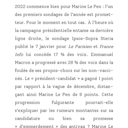
2022 com­mence bien pour Marine Le Pen : l’un
des pre­miers son­dages de l’année est pro­met­
teur. Pour le moment en tout cas. À l’heure où
la cam­pagne pré­si­den­tielle entame sa der­nière
ligne droite, le son­dage Ipsos-Sopra Ste­ria
publié le 7 jan­vier pour
Le Pari­sien
et
France
Info
lui concède 17 % des voix. Emma­nuel
Macron a pro­gres­sé avec 26 % des voix dans la
fou­lée de ses pro­pos-chocs sur les non-vac­ci­
nés. Le « pré­sident-can­di­dat » a gagné 1 point
par rap­port à la vague de décembre, dis­tan­
çant ain­si Marine Le Pen de 9 points. Cette
pro­gres­sion ful­gu­rante pour­rait-elle
s’expliquer par les rumeurs mon­tantes sur sa
can­di­da­ture ou bien sa pro­messe
« d’emmerdement » des anti­vax ? Marine Le