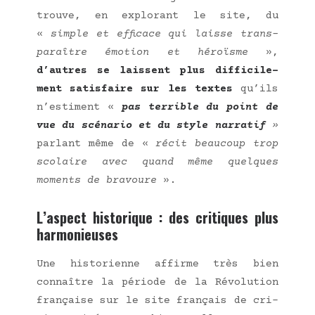
trouve, en explo­rant le site, du
«
simple et effi­cace qui laisse trans­
pa­raître émo­tion et héroïsme
»,
d’autres se laissent plus dif­fi­ci­le­
ment satis­faire sur les textes
qu’ils
n’estiment «
pas ter­rible du point de
vue du scé­na­rio et du style nar­ra­tif
»
par­lant même de «
récit beau­coup trop
sco­laire avec quand même quelques
moments de bra­voure
».
L’aspect historique : des critiques plus
harmonieuses
Une his­to­rienne affirme très bien
connaître la période de la Révo­lu­tion
fran­çaise sur le site fran­çais de cri­