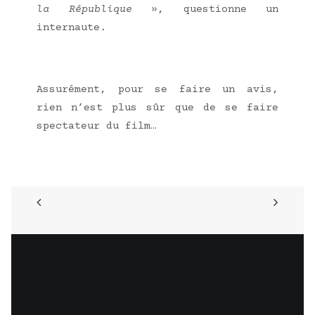
la Répu­blique
», ques­tionne un
internaute.
Assu­ré­ment, pour se faire un avis,
rien n’est plus sûr que de se faire
spec­ta­teur du film…