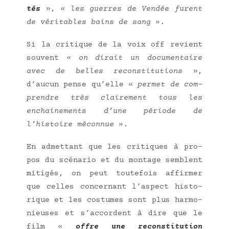
tés
», «
les guerres de Ven­dée furent
de véri­tables bains de sang
».
Si la cri­tique de la voix off revient
sou­vent
«
on dirait un docu­men­taire
avec de belles recons­ti­tu­tions
»,
d’aucun pense qu’elle «
per­met de com­
prendre très clai­re­ment tous les
enchai­ne­ments d’une période de
l’histoire mécon­nue
».
En admet­tant que les cri­tiques à pro­
pos du scé­na­rio et du mon­tage semblent
miti­gés, on peut tou­te­fois affir­mer
que celles concer­nant l’aspect his­to­
rique et les cos­tumes sont plus har­mo­
nieuses et s’accordent à dire que le
film «
offre une recons­ti­tu­tion