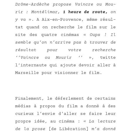
Drôme-Ardèche pro­pose Vaincre ou Mou­
rir : Mon­té­li­mar,
1 heure de route,
on
y va
». A Aix-en-Pro­vence, même résul­
tat quand on recherche le film sur le
site des quatre ciné­mas «
Oups ! Il
semble qu’on n’arrive pas à trou­ver de
résul­tat pour votre recherche
‘’Vaincre ou Mou­rir ‘
’ », twitte
l‘internaute qui ajoute devoir aller à
Mar­seille pour vision­ner le film.
Fina­le­ment, le défer­le­ment de cer­tains
médias à pro­pos du film a don­né à des
curieux l’envie d’aller se faire leur
propre idée, au ciné­ma :
« La lec­ture
de la prose
[de Libé­ra­tion]
m’a don­né