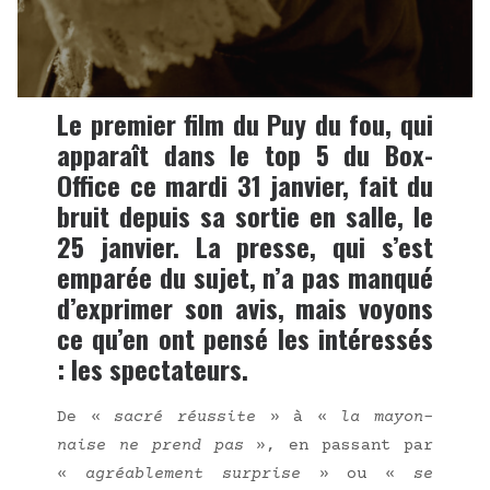
Le premier film du Puy du fou, qui
apparaît dans le top 5 du Box-
Office ce mardi 31 janvier, fait du
bruit depuis sa sortie en salle, le
25 janvier. La presse, qui s’est
emparée du sujet, n’a pas manqué
d’exprimer son avis, mais voyons
ce qu’en ont pensé les intéressés
: les spectateurs.
De «
sacré réus­site
» à «
la mayon­
naise ne prend pas
», en pas­sant par
«
agréa­ble­ment sur­prise
» ou «
se