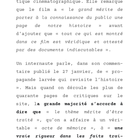
tique ciné­ma­to­gra­phique. Elle remarque
que le film a «
le grand mérite de
por­ter à la connais­sance du public une
page de notre his­toire
» avant
d’ajouter que «
tout ce qui est mon­tré
dans ce film est véri­dique et attes­té
par des docu­ments indis­cu­tables
».
Un inter­naute parle, dans son com­men­
taire publié le 27 jan­vier, de « pro­
pa­gande lar­vée qui revi­site l’histoire
». Mais quand on déroule les plus de
qua­rante pages de cri­tiques sur le
site, l
a grande majo­ri­té s’accorde à
dire que
«
le thème mérite d’être
trai­té
», qu’on a affaire à un véri­
table «
acte de mémoire », à «
une
vraie rigueur dans les faits trai­