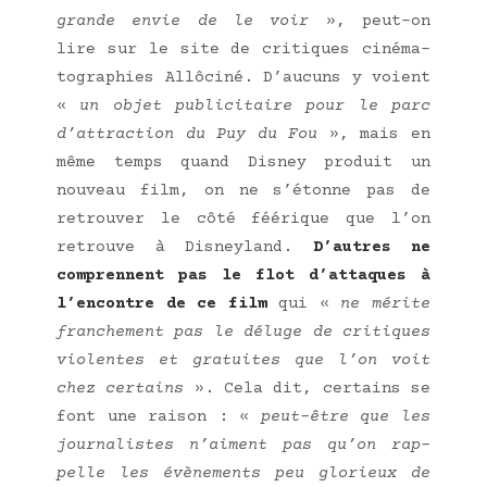
grande envie de le voir
», peut-on
lire sur le site de cri­tiques ciné­ma­
to­gra­phies Allô­ci­né. D’aucuns y voient
«
un objet publi­ci­taire pour le parc
d’attraction du Puy du Fou
», mais en
même temps quand Dis­ney pro­duit un
nou­veau film, on ne s’étonne pas de
retrou­ver le côté féé­rique que l’on
retrouve à Dis­ney­land.
D’autres ne
com­prennent pas le flot d’attaques à
l’encontre de ce film
qui «
ne mérite
fran­che­ment pas le déluge de cri­tiques
vio­lentes et gra­tuites que l’on voit
chez cer­tains
». Cela dit, cer­tains se
font une rai­son : «
peut-être que les
jour­na­listes n’aiment pas qu’on rap­
pelle les évè­ne­ments peu glo­rieux de