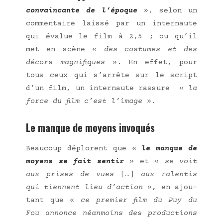
convain­cante de l’époque
», selon un
com­men­taire lais­sé par un inter­naute
qui éva­lue le film à 2,5 ; ou qu’il
met en scène «
des cos­tumes et des
décors magni­fiques
». En effet, pour
tous ceux qui s’arrête sur le script
d’un film, un inter­naute ras­sure «
la
force du film c’est l’image
».
Le manque de moyens invoqués
Beau­coup déplorent que «
le manque de
moyens se fait sen­tir
» et «
se voit
aux prises
de vues
[…]
aux
ralen­tis
qui tiennent lieu d’action
», en ajou­
tant que «
ce pre­mier film du Puy du
Fou annonce néan­moins des pro­duc­tions