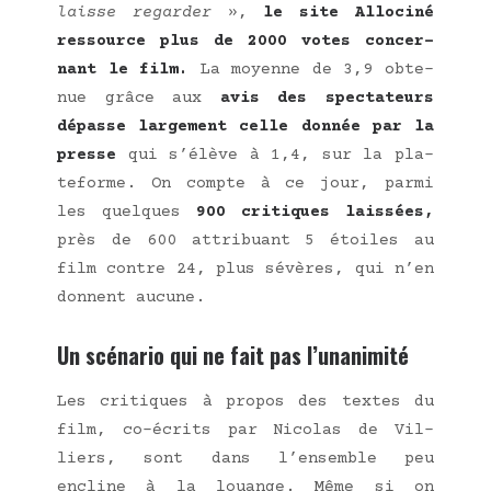
laisse regar­der
»,
le site Allo­ci­né
res­source plus de 2000 votes concer­
nant le film.
La moyenne de 3,9 obte­
nue grâce aux
avis des spec­ta­teurs
dépasse lar­ge­ment celle don­née par la
presse
qui s’élève à 1,4, sur la pla­
te­forme. On compte à ce jour, par­mi
les quelques
900 cri­tiques lais­sées,
près de 600 attri­buant 5 étoiles au
film contre 24, plus sévères, qui n’en
donnent aucune.
Un scénario qui ne fait pas l’unanimité
Les cri­tiques à pro­pos des textes du
film, co-écrits par Nico­las de Vil­
liers, sont dans l’ensemble peu
encline à la louange. Même si on