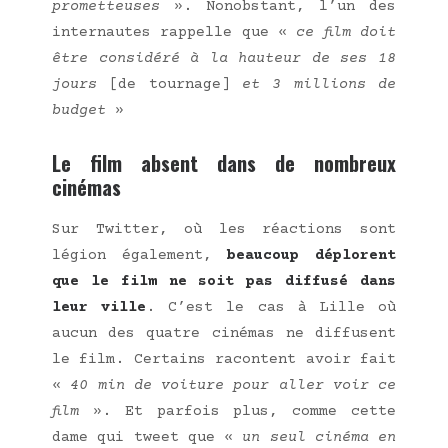
pro­met­teuses
». Non­obs­tant, l’un des
inter­nautes rap­pelle que «
ce film doit
être consi­dé­ré à la hau­teur de ses 18
jours
[de tour­nage]
et 3 mil­lions de
bud­get
»
Le film absent dans de nombreux
cinémas
Sur Twit­ter, où les réac­tions sont
légion éga­le­ment,
beau­coup déplorent
que le film ne soit pas dif­fu­sé dans
leur ville
. C’est le cas à Lille où
aucun des quatre ciné­mas ne dif­fusent
le film. Cer­tains racontent avoir fait
«
40 min de voi­ture pour aller voir ce
film
». Et par­fois plus, comme cette
dame qui tweet que «
un seul ciné­ma en