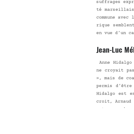
suf­frages exp
té mar­seillai
com­mune avec l
rique semblent
en vue d’un ca
Jean-Luc Mé
Anne Hidal­go 
ne croyait pa
», mais de coa
per­mis d’être
Hidal­go est e
croit, Arnaud 
est paru chez 
et de radio e
depuis l’ar­ri­
un nou­vel int