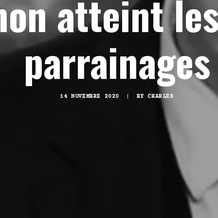
on atteint le
parrainages
14 NOVEMBRE 2020
|
BY
CHARLES