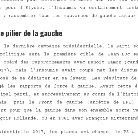
 pour l’E­ly­sée, l’In­sou­mis va cer­tai­ne­ment ten
 : ras­sem­bler tous les mou­vances de gauche autour
e pilier de la gauche
 la der­nière cam­pagne pré­si­den­tielle, le Par­ti s
 poli­tique sera la pre­mière cible de Jean-Luc M
 opé­ré des rap­pro­che­ments avec Benoit Hamon (can­
2017), mais l’In­sou­mis avait cou­pé net les dis­cu
o­sé de se désis­ter en sa faveur. Les résul­tats de l
­gé les rap­ports de force à gauche. Avant cette é
i­pal par­ti, et suc­ces­si­ve­ment au cours de l’his­t
­çais, puis le Front de gauche (ancêtre de LFI) 
oint pour que la gauche dans son ensemble sorte va
­çois Hol­lande, ou en 1981 avec Fran­çois Mitterran
si­den­tielle 2017, les places ont chan­gé, le PS a