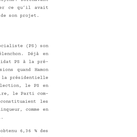
­ter ce qu’il avait
 de son projet.
ocia­liste (PS) son
élen­chon. Déjà en
di­dat PS à la pré­
s­sions quand Hamon
a pré­si­den­tielle
lec­tion, le PS en
oire, le Par­ti com­
consti­tuaient les
in­queur, comme en
d.
 obte­nu 6,36 % des