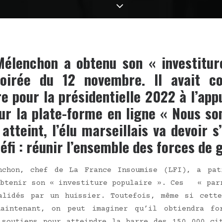
Mélenchon a obtenu son « investitur
oirée du 12 novembre. Il avait co
e pour la présidentielle 2022 à l’app
sur la plate-forme en ligne « Nous s
 atteint, l’élu marseillais va devoir s
défi : réunir l’ensemble des forces de 
n­chon, chef de La France Insou­mise (LFI), a pat
bte­nir son « inves­ti­ture popu­laire ». Ces « par­
li­dés par un huis­sier. Tou­te­fois, même si cette
ain­te­nant, on peut ima­gi­ner qu’il obtien­dra fo
 sou­tiens pour atteindre la barre des 150 000 cito