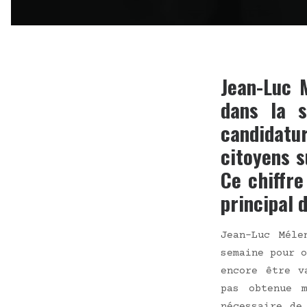
Jean-Luc 
dans la s
candidatur
citoyens 
Ce chiffre
principal 
Jean-Luc Méle
semaine pour o
encore être va
pas obte­nue m
néces­saire de