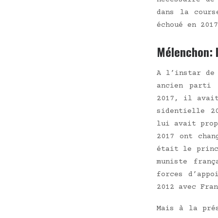
dans la course
échoué en 2017
Mélenchon: l
A l’ins­tar de
ancien par­ti
2017, il avait
si­den­tielle 
lui avait pro­p
2017 ont chan
était le prin­c
mu­niste fran
forces d’ap­p
2012 avec Fran
Mais à la pré­