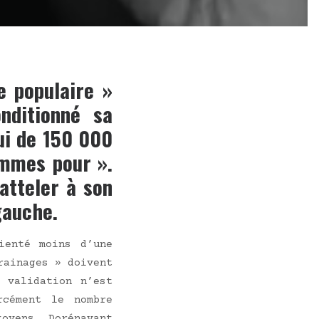
e populaire »
nditionné sa
ui de 150 000
ommes pour ».
’atteler à son
gauche.
ien­té moins d’une
rai­nages » doivent
 vali­da­tion n’est
r­cé­ment le nombre
yens. Doré­na­vant