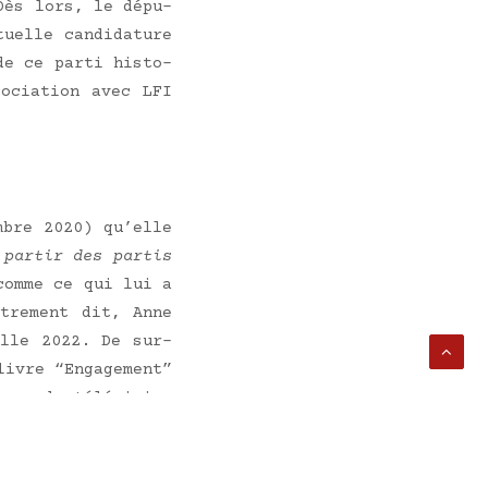
 Dès lors, le dépu­
elle can­di­da­ture
e ce par­ti his­to­
o­cia­tion avec LFI
mbre 2020) qu’elle
ar­tir des par­tis
 comme ce qui lui a
tre­ment dit, Anne
ielle 2022. De sur­
ivre “Enga­ge­ment”
aux de télé­vi­sion
fait aux Fran­çais
s semblent indi­quer
it­té la vie poli­