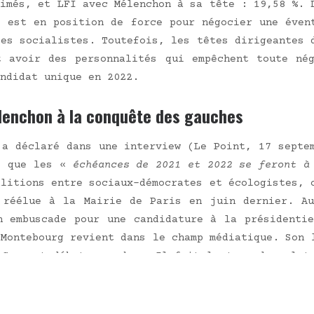
ri­més, et LFI avec Mélen­chon à sa tête : 19,58 %.
s est en posi­tion de force pour négo­cier une éven­tu
es socia­listes. Tou­te­fois, les têtes diri­geantes d
 avoir des per­son­na­li­tés qui empêchent toute nég
n­di­dat unique en 2022.
lenchon à la conquête des gauches
a décla­ré dans une inter­view (Le Point, 17 sep­te
s que les «
échéances de 2021 et 2022 se feront à p
­li­tions entre sociaux-démo­crates et éco­lo­gistes,
 réélue à la Mai­rie de Paris en juin der­nier. Au
n embus­cade pour une can­di­da­ture à la pré­si­den­t
Mon­te­bourg revient dans le champ média­tique. Son l
Gras­set début novembre. Il fait le tour des pla­te
n arguant qu’il est temps de répa­rer l’af­front 
vée d’Em­ma­nuel Macron à l’E­ly­sée. Ces décla­ra­tion
é­rêt pour le débat public pour celui qui avait qu