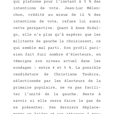
qui pla­fonne pour l’ins­tant à 5 % des
inten­tions de vote. Jean-Luc Mélen­
chon, cré­di­té au mieux de 12 % des
inten­tions de vote, refuse lui aus­si
cette pers­pec­tive. Quant à Anne Hidal­
go, elle n’a plus qu’à espé­rer que les
mili­tants de gauche la choi­sissent, ce
qui semble mal par­ti. Son pro­fil pari­
sien fait fuir nombre d’électeurs, en
témoigne son niveau actuel dans les
son­dages : entre 4 et 5 %. La pos­sible
can­di­da­ture de Chris­tiane Tau­bi­ra,
sélec­tion­née par les élec­teurs de la
pri­maire popu­laire, ne va pas faci­li­
ter l’u­ni­té de la gauche. Reste à
savoir si elle ose­ra faire le pas de
se pré­sen­ter. Ses der­niers dépla­ce­