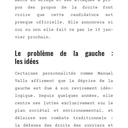
ments en Ariège et ses attaques à pro­
pos des pro­pos de la droite font
croire que cette can­di­da­ture est
presque offi­cielle. Elle annon­ce­ra si
oui ou non elle fait ce pas le 15 jan­
vier prochain.
Le problème de la gauche :
les idées
Cer­taines per­son­na­li­tés comme Manuel
Valls affirment que la déprise de la
gauche est due à son revi­re­ment idéo­
lo­gique. Depuis quelques années, elle
centre ses luttes exclu­si­ve­ment sur le
plan socié­tal et envi­ron­ne­men­tal, et
délaisse ses com­bats tra­di­tion­nels :
la défense des droits des ouvriers et