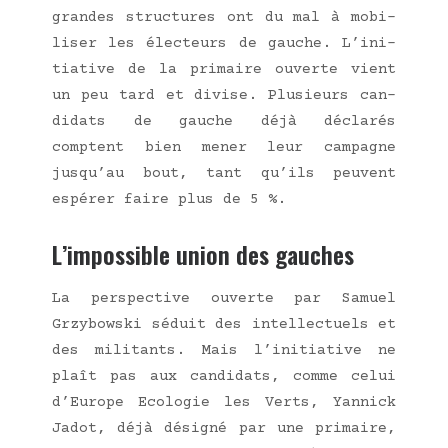
grandes struc­tures ont du mal à mobi­
li­ser les élec­teurs de gauche. L’i­ni­
tia­tive de la pri­maire ouverte vient
un peu tard et divise. Plu­sieurs can­
di­dats de gauche déjà décla­rés
comptent bien mener leur cam­pagne
jusqu’au bout, tant qu’ils peuvent
espé­rer faire plus de 5 %.
L’impossible union des gauches
La pers­pec­tive ouverte par Samuel
Grzy­bows­ki séduit des intel­lec­tuels et
des mili­tants. Mais l’initiative ne
plaît pas aux can­di­dats, comme celui
d’Eu­rope Eco­lo­gie les Verts, Yan­nick
Jadot, déjà dési­gné par une pri­maire,