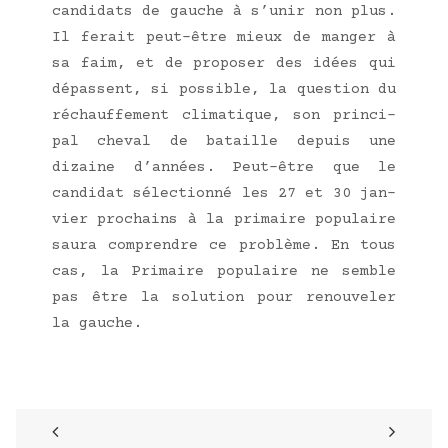
can­di­dats de gauche à s’u­nir non plus.
Il ferait peut-être mieux de man­ger à
sa faim, et de pro­po­ser des idées qui
dépassent, si pos­sible, la ques­tion du
réchauf­fe­ment cli­ma­tique, son prin­ci­
pal che­val de bataille depuis une
dizaine d’an­nées. Peut-être que le
can­di­dat sélec­tion­né les 27 et 30 jan­
vier pro­chains à la pri­maire popu­laire
sau­ra com­prendre ce pro­blème. En tous
cas, la Pri­maire popu­laire ne semble
pas être la solu­tion pour renou­ve­ler
la gauche.