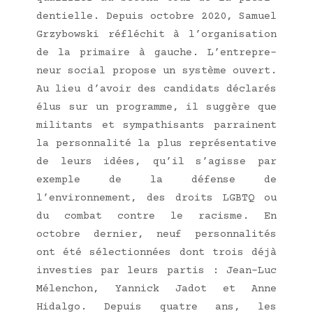
den­tielle. Depuis octobre 2020, Samuel
Grzy­bows­ki réflé­chit à l’organisation
de la pri­maire à gauche. L’en­tre­pre­
neur social pro­pose un sys­tème ouvert.
Au lieu d’avoir des can­di­dats décla­rés
élus sur un pro­gramme, il sug­gère que
mili­tants et sym­pa­thi­sants par­rainent
la per­son­na­li­té la plus repré­sen­ta­tive
de leurs idées, qu’il s’a­gisse par
exemple de la défense de
l’environnement, des droits LGBTQ ou
du com­bat contre le racisme. En
octobre der­nier, neuf per­son­na­li­tés
ont été sélec­tion­nées dont trois déjà
inves­ties par leurs par­tis : Jean-Luc
Mélen­chon, Yan­nick Jadot et Anne
Hidal­go. Depuis quatre ans, les