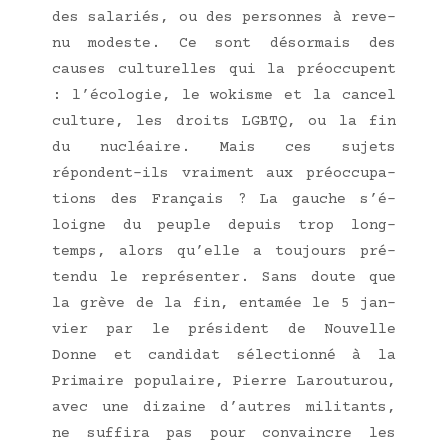
des sala­riés, ou des per­sonnes à reve­
nu modeste. Ce sont désor­mais des
causes cultu­relles qui la pré­oc­cupent
: l’é­co­lo­gie, le wokisme et la can­cel
culture, les droits LGBTQ, ou la fin
du nucléaire. Mais ces sujets
répondent-ils vrai­ment aux pré­oc­cu­pa­
tions des Fran­çais ? La gauche s’é­
loigne du peuple depuis trop long­
temps, alors qu’elle a tou­jours pré­
ten­du le repré­sen­ter. Sans doute que
la grève de la fin, enta­mée le 5 jan­
vier par le pré­sident de Nou­velle
Donne et can­di­dat sélec­tion­né à la
Pri­maire popu­laire, Pierre Larou­tu­rou,
avec une dizaine d’autres mili­tants,
ne suf­fi­ra pas pour convaincre les