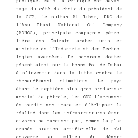
publique. Mais la cri­tique est davan­
tage du côté du choix du pré­sident de
la COP, le sul­tan Al Jaber, PDG de
l’A­bu Dha­bi Natio­nal Oil Com­pa­ny
(ADNOC), prin­ci­pale com­pa­gnie pétro­
lière des Émi­rats arabes unis et
ministre de l’Industrie et des Tech­no­
lo­gies avan­cées. De nom­breux doutes
pèsent ain­si sur la bonne foi de Dubaï
à s’investir dans la lutte contre le
réchauf­fe­ment cli­ma­tique. Le pays
étant le sep­tième plus gros pro­duc­teur
mon­dial de pétrole, les ONG l’accusent
de ver­dir son image et d’éclipser la
réa­li­té dont les infra­struc­tures éner­
gi­vores ne manquent pas, comme la plus
grande sta­tion arti­fi­cielle de ski
cou­verte au milieu du désert