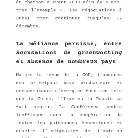
du char­bon » avant 2030 afin de « mon­
trer l’exemple ». Les négo­cia­tions à
Dubaï vont conti­nuer jusqu’au 12
décembre.
La méfiance persiste, entre
accusations de
greenwashing
et absence de nombreux pays
Mal­gré la tenue de la COP, l’absence
des prin­ci­paux pays pro­duc­teurs et
consom­ma­teurs d’énergies fos­siles tels
que la Chine, l’Iran ou la Rus­sie se
fait sen­tir. La Confé­rence semble
inef­fi­cace sans la coopé­ra­tion de
toutes les puis­sances éco­no­miques et
sus­cite l’indignation de l’opinion