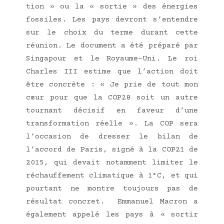
tion » ou la « sor­tie » des éner­gies
fos­siles. Les pays devront s’entendre
sur le choix du terme durant cette
réunion. Le docu­ment a été pré­pa­ré par
Sin­ga­pour et le Royaume-Uni. Le roi
Charles III estime que l’action doit
être concrète : « Je prie de tout mon
cœur pour que la COP28 soit un autre
tour­nant déci­sif en faveur d’une
trans­for­ma­tion réelle ». La COP sera
l’occasion de dres­ser le bilan de
l’accord de Paris, signé à la COP21 de
2015, qui devait notam­ment limi­ter le
réchauf­fe­ment cli­ma­tique à 1°C, et qui
pour­tant ne montre tou­jours pas de
résul­tat concret. Emma­nuel Macron a
éga­le­ment appe­lé les pays à « sor­tir