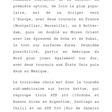
pre­mière option, de loin la plus popu­
laire, est de se diri­ger vers
l’Europe, avec deux tour­nois en France
(Mont­pel­lier, Mar­seille), un à Rot­ter­
dam, puis un dou­blé au Moyen Orient
avec les épreuves de Doha et de Dubaï,
le tout sur sur­faces dures. Deuxième
pos­si­bi­li­té, par­tir en Amé­rique du
Nord pour jouer éga­le­ment sur dur,
avec deux tour­nois aux États Unis puis
deux au Mexique.
Le troi­sième choix est donc la tour­née
sud-amé­ri­caine sur terre bat­tue, qui
regroupe trois ATP 250 (Cór­do­ba et
Bue­nos Aires en Argen­tine, San­tia­go au
Chi­li) et un ATP 500 (Rio de Janei­ro