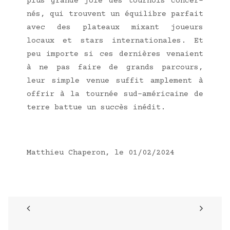
plus grande joie des tour­nois concer­
nés, qui trouvent un équi­libre par­fait
avec des pla­teaux mixant joueurs
locaux et stars inter­na­tio­nales. Et
peu importe si ces der­nières venaient
à ne pas faire de grands par­cours,
leur simple venue suf­fit ample­ment à
offrir à la tour­née sud-amé­ri­caine de
terre bat­tue un suc­cès inédit.
Mat­thieu Cha­pe­ron, le 01/02/2024