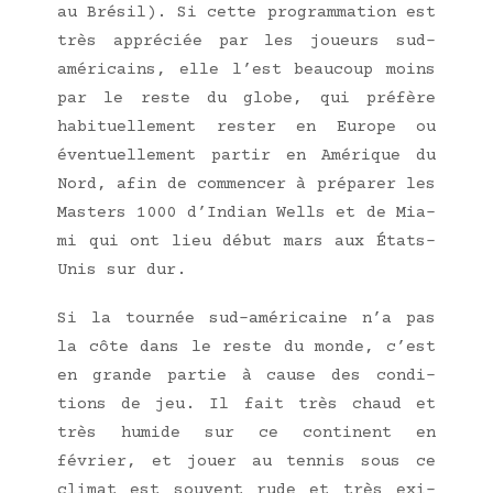
au Bré­sil). Si cette pro­gram­ma­tion est
très appré­ciée par les joueurs sud-
amé­ri­cains, elle l’est beau­coup moins
par le reste du globe, qui pré­fère
habi­tuel­le­ment res­ter en Europe ou
éven­tuel­le­ment par­tir en Amé­rique du
Nord, afin de com­men­cer à pré­pa­rer les
Mas­ters 1000 d’Indian Wells et de Mia­
mi qui ont lieu début mars aux États-
Unis sur dur.
Si la tour­née sud-amé­ri­caine n’a pas
la côte dans le reste du monde, c’est
en grande par­tie à cause des condi­
tions de jeu. Il fait très chaud et
très humide sur ce conti­nent en
février, et jouer au ten­nis sous ce
cli­mat est sou­vent rude et très exi­