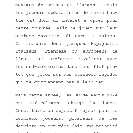
maxi­mum de points et d’argent. Seuls
les joueurs spé­cia­listes de terre bat­
tue ont donc un inté­rêt à opter pour
cette tour­née, afin de jouer sur leur
sur­face favo­rite tôt dans la sai­son.
On retrouve donc quelques Espa­gnols,
Ita­liens, Fran­çais ou euro­péens de
l’Est, qui pré­fèrent riva­li­ser avec
les sud-amé­ri­cains dans leur fief plu­
tôt que jouer sur des sur­faces rapides
qui ne conviennent pas à leur jeu.
Mais cette année, les JO de Paris 2024
ont radi­ca­le­ment chan­gé la donne.
Consti­tuant un objec­tif majeur pour de
nom­breux joueurs, plu­sieurs de ces
der­niers en ont même fait une prio­ri­té