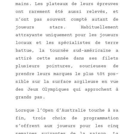
mains. Les pla­teaux de leurs épreuves
ont rare­ment été aus­si rele­vés, et
n’ont pas sou­vent comp­té autant de
joueurs stars. Habi­tuel­le­ment
attrayante uni­que­ment pour les joueurs
locaux et les spé­cia­listes de terre
bat­tue, la tour­née sud-amé­ri­caine a
atti­ré cette année dans ses filets
plu­sieurs poin­tures, sou­cieuses de
prendre leurs marques le plus tôt pos­
sible sur la sur­face argi­leuse en vue
des Jeux Olym­piques qui approchent à
grands pas.
Lorsque l’Open d’Australie touche à sa
fin, trois choix de pro­gram­ma­tion
s’offrent aux joueurs pour les cinq
semaines sui­vantes de la sai­son. La