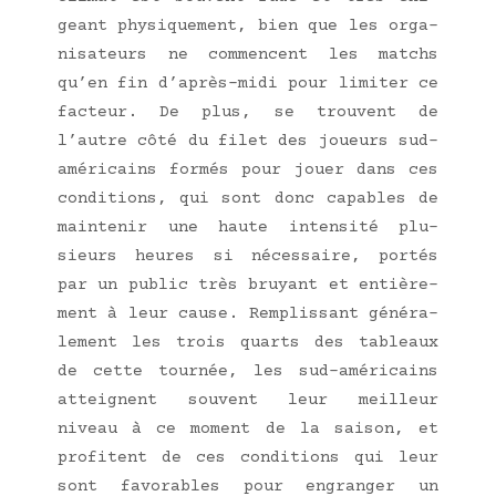
geant phy­si­que­ment, bien que les orga­
ni­sa­teurs ne com­mencent les matchs
qu’en fin d’après-midi pour limi­ter ce
fac­teur. De plus, se trouvent de
l’autre côté du filet des joueurs sud-
amé­ri­cains for­més pour jouer dans ces
condi­tions, qui sont donc capables de
main­te­nir une haute inten­si­té plu­
sieurs heures si néces­saire, por­tés
par un public très bruyant et entiè­re­
ment à leur cause. Rem­plis­sant géné­ra­
le­ment les trois quarts des tableaux
de cette tour­née, les sud-amé­ri­cains
atteignent sou­vent leur meilleur
niveau à ce moment de la sai­son, et
pro­fitent de ces condi­tions qui leur
sont favo­rables pour engran­ger un