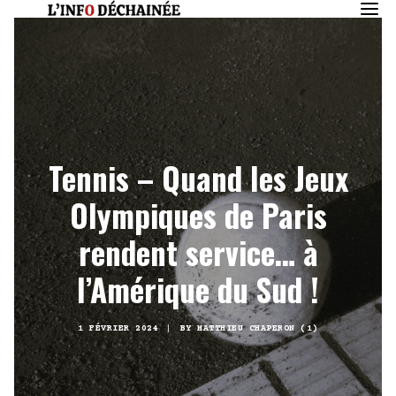
Tennis – Quand les Jeux
Olympiques de Paris
rendent service… à
l’Amérique du Sud !
1 FÉVRIER 2024
|
BY
MATTHIEU CHAPERON (1)