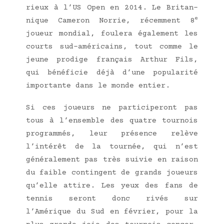
rieux à l’US Open en 2014. Le Bri­tan­
e
nique Came­ron Nor­rie, récem­ment 8
joueur mon­dial, fou­le­ra éga­le­ment les
courts sud-amé­ri­cains, tout comme le
jeune pro­dige fran­çais Arthur Fils,
qui béné­fi­cie déjà d’une popu­la­ri­té
impor­tante dans le monde entier.
Si ces joueurs ne par­ti­ci­pe­ront pas
tous à l’ensemble des quatre tour­nois
pro­gram­més, leur pré­sence relève
l’intérêt de la tour­née, qui n’est
géné­ra­le­ment pas très sui­vie en rai­son
du faible contin­gent de grands joueurs
qu’elle attire. Les yeux des fans de
ten­nis seront donc rivés sur
l’Amérique du Sud en février, pour la