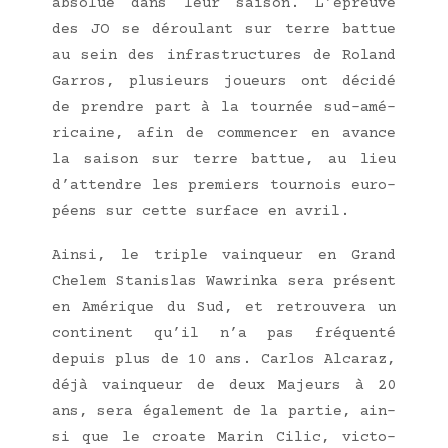
abso­lue dans leur sai­son. L’épreuve
des JO se dérou­lant sur terre bat­tue
au sein des infra­struc­tures de Roland
Gar­ros, plu­sieurs joueurs ont déci­dé
de prendre part à la tour­née sud-amé­
ri­caine, afin de com­men­cer en avance
la sai­son sur terre bat­tue, au lieu
d’attendre les pre­miers tour­nois euro­
péens sur cette sur­face en avril.
Ain­si, le triple vain­queur en Grand
Che­lem Sta­nis­las Wawrin­ka sera pré­sent
en Amé­rique du Sud, et retrou­ve­ra un
conti­nent qu’il n’a pas fré­quen­té
depuis plus de 10 ans. Car­los Alca­raz,
déjà vain­queur de deux Majeurs à 20
ans, sera éga­le­ment de la par­tie, ain­
si que le croate Marin Cilic, vic­to­