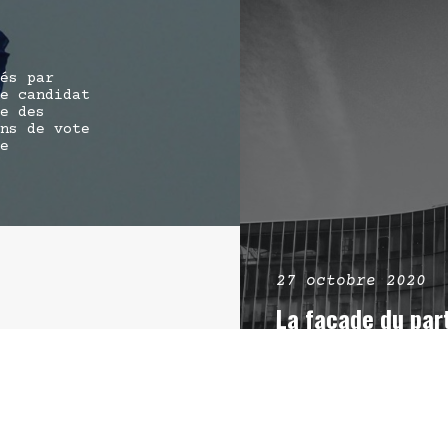
és par
e candidat
e des
ns de vote
e
27 octobre 2020
La façade du par
« collabo »
Dans la nuit de ven
du Parti communiste
arrondissement a ét