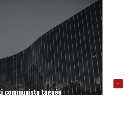
ti communiste taguée
dredi à samedi, le siège
 français dans le 19e
é tagué « Collabo »