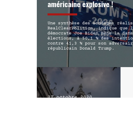
américaine explosive !
Une synthèse des sondages réalis
RealClearPolitics, indique que l
démocrate Joe Biden mène la dans
élections, à 50,1 % des intentio
contre 41,3 % pour son adversair
républicain Donald Trump.
27 octobre 2020
Attentat terroriste en
Syrie contre le mufti
de Damas