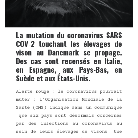
La mutation du coronavirus SARS
COV‑2 touchant les élevages de
vison au Danemark se propage.
Des cas sont recensés en Italie,
en Espagne, aux Pays-Bas, en
Suède et aux États-Unis.
Alerte rouge : le coro­na­vi­rus pour­rait
muter : l’Organisation Mon­diale de la
San­té (OMS) indique dans un com­mu­ni­qué
que six pays sont désor­mais concer­nés
par des infec­tions au coro­na­vi­rus au
sein de leurs éle­vages de visons. Une