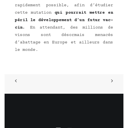
rapi­de­ment pos­sible, afin d’étudier
cette muta­tion
qui pour­rait mettre en
péril le déve­lop­pe­ment d’un futur vac­
cin.
En atten­dant, des mil­lions de
visons sont désor­mais mena­cés
d’abattage en Europe et ailleurs dans
le monde.