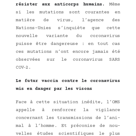
résis­ter aux anti­corps humains.
Même
si les muta­tions sont cou­rantes en
matière de virus, l’a­gence des
Nations-Unies s’in­quiète que cette
nou­velle variante du coro­na­vi­rus
puisse être dan­ge­reuse : en tout cas
ces muta­tions n’ont encore jamais été
obser­vées sur le coro­na­vi­rus SARS
COV‑2.
Le futur vac­cin contre le coro­na­vi­rus
mis en dan­ger par les visons
Face à cette situa­tion inédite, l’OMS
appelle à ren­for­cer la vigi­lance
concer­nant les trans­mis­sions de l’a­ni­
mal à l’homme. Et pré­co­nise de nou­
velles études scien­ti­fiques le plus