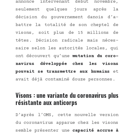
annonce inter­ve­nant début novembre,
seule­ment quelques jours après la
déci­sion du gou­ver­ne­ment danois d’a­
battre la tota­li­té de son chep­tel de
visons, soit plus de 15 mil­lions de
têtes. Déci­sion radi­cale mais néces­
saire selon les auto­ri­tés locales, qui
ont décou­vert qu’une
muta­tion du coro­
na­vi­rus déve­lop­pée chez les visons
pou­vait se trans­mettre aux humains
et
avait déjà conta­mi­né douze personnes.
Visons : une variante du coronavirus plus
résistante aux anticorps
D’a­près l’OMS, cette nou­velle ver­sion
du coro­na­vi­rus appa­rue chez les visons
semble pré­sen­ter une
capa­ci­té accrue à