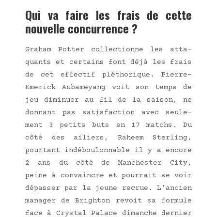
Qui va faire les frais de cette
nouvelle concurrence ?
Gra­ham Pot­ter col­lec­tionne les atta­
quants et cer­tains font déjà les frais
de cet effec­tif plé­tho­rique. Pierre-
Eme­rick Auba­meyang voit son temps de
jeu dimi­nuer au fil de la sai­son, ne
don­nant pas satis­fac­tion avec seule­
ment 3 petits buts en 17 matchs. Du
côté des ailiers, Raheem Ster­ling,
pour­tant indé­bou­lon­nable il y a encore
2 ans du côté de Man­ches­ter City,
peine à convaincre et pour­rait se voir
dépas­ser par la jeune recrue. L’an­cien
mana­ger de Brigh­ton revoit sa for­mule
face à Crys­tal Palace dimanche der­nier