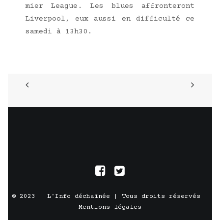
mier League. Les blues affron­te­ront
Liver­pool, eux aus­si en dif­fi­cul­té ce
same­di à 13h30.
© 2023 |
L'Info déchaînée
| Tous droits réservés |
Mentions légales