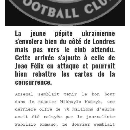
La jeune pépite ukrainienne
s’envolera bien du côté de Londres
mais pas vers le club attendu.
Cette arrivée s’ajoute à celle de
Joao Félix en attaque et pourrait
bien rebattre les cartes de la
concurrence.
Arse­nal sem­blait tenir le bon bout
dans le dos­sier Mikhay­lo Mudryk, une
der­nière offre de 70 mil­lions d’euros
avait été relayée par le jour­na­liste
Fabri­zio Roma­no. Le dos­sier sem­blait