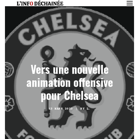
Vers une nouvelle
animation offensive
pour Chelsea
13 MARS 2023
|
BY
L.