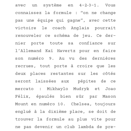
avec un sys­tème en 4–2‑3–1. Vous
connais­sez la for­mule : “on ne change
pas une équipe qui gagne”, avec cette
vic­toire le coach Anglais pour­rait
renou­ve­ler ce sché­ma de jeu. Ce der­
nier porte toute sa confiance sur
l’Al­le­mand Kaï Havertz pour en faire
son numé­ro 9. Au vu des der­nières
recrues, tout porte à croire que les
deux places res­tantes sur les côtés
seront lais­sées aux pépites de ce
mer­ca­to : Mikhay­lo Mudryk et Joao
Félix, épau­lés bien sûr par Mason
Mount en numé­ro 10. Chel­sea, tou­jours
englué à la dixième place, se doit de
trou­ver la for­mule au plus vite pour
ne pas deve­nir un club lamb­da de pre­