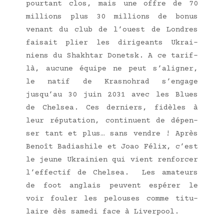
pour­tant clos, mais une offre de 70
mil­lions plus 30 mil­lions de bonus
venant du club de l’ouest de Londres
fai­sait plier les diri­geants Ukrai­
niens du Sha­kh­tar Donetsk. A ce tarif-
là, aucune équipe ne peut s’aligner,
le natif de Kras­noh­rad s’engage
jusqu’au 30 juin 2031 avec les Blues
de Chel­sea. Ces der­niers, fidèles à
leur répu­ta­tion, conti­nuent de dépen­
ser tant et plus… sans vendre ! Après
Benoît Badia­shile et Joao Félix, c’est
le jeune Ukrai­nien qui vient ren­for­cer
l’effectif de Chel­sea. Les ama­teurs
de foot anglais peuvent espé­rer le
voir fou­ler les pelouses comme titu­
laire dès same­di face à Liverpool.