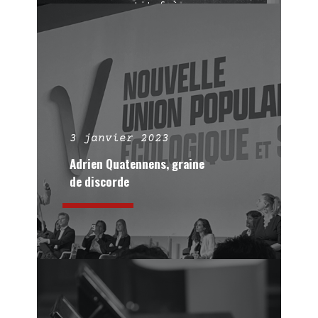
que son petit frère
Hubble les secrets de
l’univers, et jusqu’à
ce jour, c’est un pari
gagnant.
3 janvier 2023
Adrien Quatennens, graine
de discorde